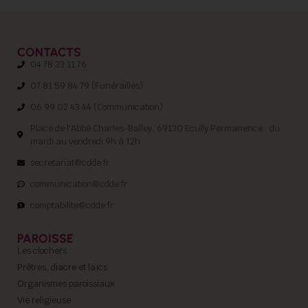
CONTACTS
04 78 33 11 76
07 81 59 84 79 (Funérailles)
06 99 02 43 44 (Communication)
Place de l'Abbé Charles-Balley, 69130 Ecully Permanence : du
mardi au vendredi 9h à 12h
secretariat@cdde.fr
communication@cdde.fr
comptabilite@cdde.fr
PAROISSE
Les clochers
Prêtres, diacre et laïcs
Organismes paroissiaux
Vie religieuse