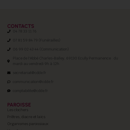
CONTACTS
04 78 33 11 76
07 81 59 84 79 (Funérailles)
06 99 02 43 44 (Communication)
Place de l'Abbé Charles-Balley, 69130 Ecully Permanence : du
mardi au vendredi 9h à 12h
secretariat@cdde.fr
communication@cdde.fr
comptabilite@cdde.fr
PAROISSE
Les clochers
Prêtres, diacre et laïcs
Organismes paroissiaux