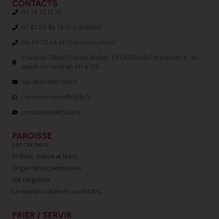
CONTACTS
04 78 33 11 76
07 81 59 84 79 (Funérailles)
06 99 02 43 44 (Communication)
Place de l'Abbé Charles-Balley, 69130 Ecully Permanence : du
mardi au vendredi 9h à 12h
secretariat@cdde.fr
communication@cdde.fr
comptabilite@cdde.fr
PAROISSE
Les clochers
Prêtres, diacre et laïcs
Organismes paroissiaux
Vie religieuse
La maison natale du curé d'Ars
PRIER / SERVIR