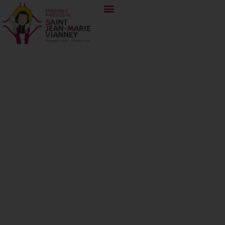
15 août 2021.
Solennité de
l’Assomption de
la Bienheureuse
Vierge Marie