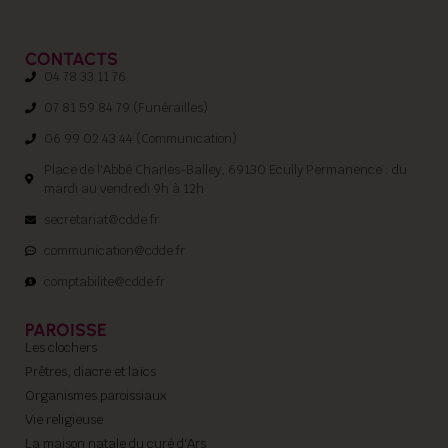
CONTACTS
04 78 33 11 76
07 81 59 84 79 (Funérailles)
06 99 02 43 44 (Communication)
Place de l'Abbé Charles-Balley, 69130 Ecully Permanence : du
mardi au vendredi 9h à 12h
secretariat@cdde.fr
communication@cdde.fr
comptabilite@cdde.fr
PAROISSE
Les clochers
Prêtres, diacre et laïcs
Organismes paroissiaux
Vie religieuse
La maison natale du curé d'Ars