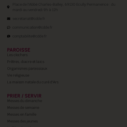
Place de l'Abbé Charles-Balley, 69130 Ecully Permanence : du
mardi au vendredi 9h à 12h
secretariat@cdde.fr
communication@cdde.fr
comptabilite@cdde.fr
PAROISSE
Les clochers
Prêtres, diacre et laïcs
Organismes paroissiaux
Vie religieuse
La maison natale du curé d'Ars
PRIER / SERVIR
Messes du dimanche
Messes de semaine
Messes en famille
Messes des jeunes