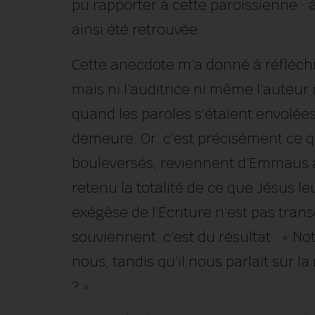
pu rapporter à cette paroissienne : à
ainsi été retrouvée.
Cette anecdote m’a donné à réfléchi
mais ni l’auditrice ni même l’auteur 
quand les paroles s’étaient envolées, c
demeure. Or, c’est précisément ce qu
bouleversés, reviennent d’Emmaüs à 
retenu la totalité de ce que Jésus leu
exégèse de l’Écriture n’est pas transc
souviennent, c’est du résultat : « No
nous, tandis qu’il nous parlait sur la 
? »