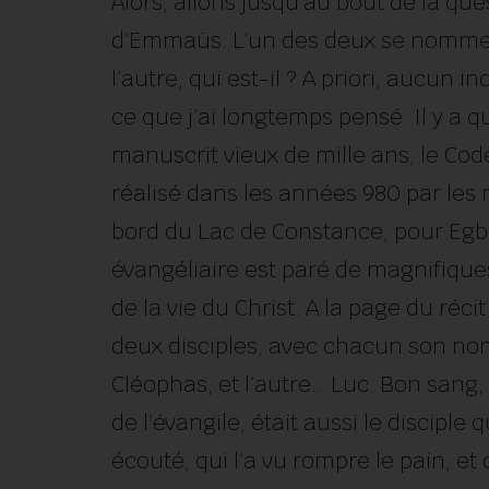
Alors, allons jusqu’au bout de la ques
d’Emmaüs. L’un des deux se nomme C
l’autre, qui est-il ? A priori, aucun 
ce que j’ai longtemps pensé. Il y a 
manuscrit vieux de mille ans, le Cod
réalisé dans les années 980 par les
bord du Lac de Constance, pour Egbe
évangéliaire est paré de magnifiques
de la vie du Christ. A la page du réc
deux disciples, avec chacun son nom
Cléophas, et l’autre… Luc. Bon sang, m
de l’évangile, était aussi le disciple 
écouté, qui l’a vu rompre le pain, et