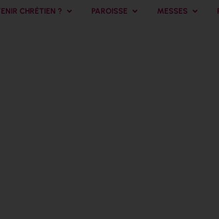
NIR CHRÉTIEN ?
PAROISSE
MESSES
23 – Troisième
Temps Pascal