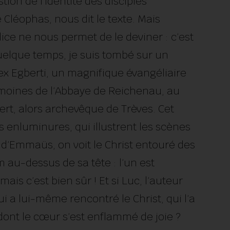
tion de l’identité des disciples
léophas, nous dit le texte. Mais
indice ne nous permet de le deviner : c’est
quelque temps, je suis tombé sur un
ex Egberti, un magnifique évangéliaire
 moines de l’Abbaye de Reichenau, au
rt, alors archevêque de Trèves. Cet
 enluminures, qui illustrent les scènes
it d’Emmaüs, on voit le Christ entouré des
 au-dessus de sa tête : l’un est
ais c’est bien sûr ! Et si Luc, l’auteur
qui a lui-même rencontré le Christ, qui l’a
 dont le cœur s’est enflammé de joie ?