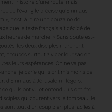
ment l’histoire d’une route, mais
e grec de l’évangile précise qu’Emmaüs
em », c’est-à-dire une douzaine de
ge que le texte français ait décidé de
deux heures de marche. » Sans doute est-
 dégoûtés, les deux disciples marchent
t, occupés surtout à vider leur sac en
toutes leurs espérances. On ne va pas
evanche, je parie qu’ils ont mis moins de
our, d’Emmaüs à Jérusalem : légers,
 ce qu’ils ont vu et entendu, ils ont été
disciples qui courent vers le tombeau, le
 sont tout d’un coup bien plus faciles à