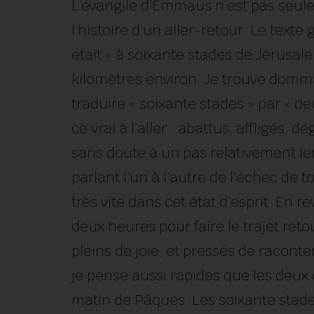
L’évangile d’Emmaüs n’est pas seule
l’histoire d’un aller-retour. Le text
était « à soixante stades de Jérusal
kilomètres environ. Je trouve domma
traduire « soixante stades » par « 
ce vrai à l’aller : abattus, affligés,
sans doute à un pas relativement len
parlant l’un à l’autre de l’échec de 
très vite dans cet état d’esprit. En r
deux heures pour faire le trajet ret
pleins de joie, et pressés de raconter
je pense aussi rapides que les deux 
matin de Pâques. Les soixante stades