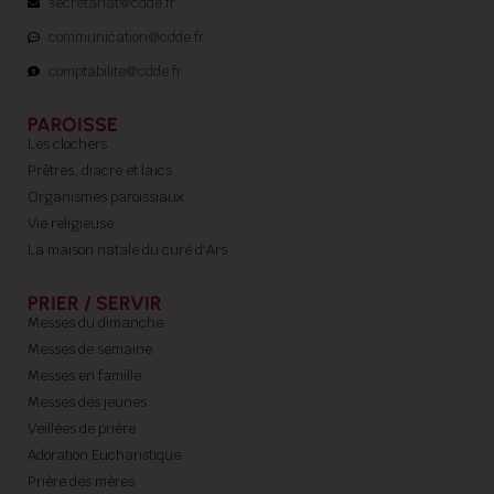
secretariat@cdde.fr
communication@cdde.fr
comptabilite@cdde.fr
PAROISSE
Les clochers
Prêtres, diacre et laïcs
Organismes paroissiaux
Vie religieuse
La maison natale du curé d'Ars
PRIER / SERVIR
Messes du dimanche
Messes de semaine
Messes en famille
Messes des jeunes
Veillées de prière
Adoration Eucharistique
Prière des mères