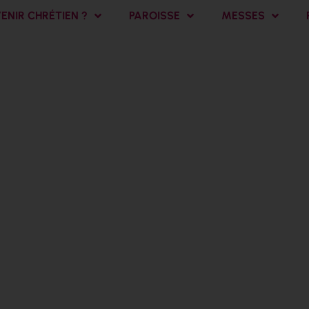
NIR CHRÉTIEN ?
PAROISSE
MESSES
 mars-Troisi
du Carême