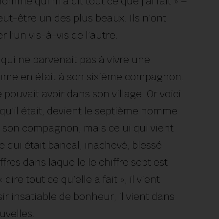
mme qui m’a dit tout ce que j’ai fait » –
peut-être un des plus beaux. Ils n’ont
 l’un vis-à-vis de l’autre.
ui ne parvenait pas à vivre une
mme en était à son sixième compagnon.
pouvait avoir dans son village. Or voici
r qu’il était, devient le septième homme
ni son compagnon, mais celui qui vient
 qui était bancal, inachevé, blessé.
fres dans laquelle le chiffre sept est
dire tout ce qu’elle a fait », il vient
r insatiable de bonheur, il vient dans
uvelles.