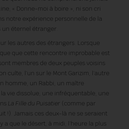
ne, « Donne-moi à boire », ni son cri
 Sans notre expérience personnelle de la
us un éternel étranger.
ur les autres des étrangers. Lorsque
ique que cette rencontre improbable est
s sont membres de deux peuples voisins
n culte, l’un sur le Mont Garizim, l’autre
 un homme, un Rabbi, un maître
 la vie dissolue, une infréquentable, une
ans
La Fille du Puisatier
(comme par
it !). Jamais ces deux-là ne se seraient
 a que le désert, à midi, l’heure la plus