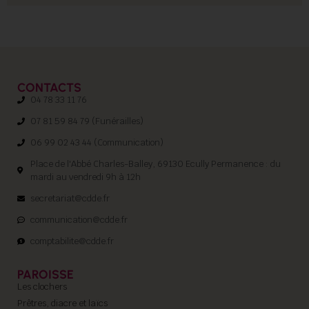
CONTACTS
04 78 33 11 76
07 81 59 84 79 (Funérailles)
06 99 02 43 44 (Communication)
Place de l'Abbé Charles-Balley, 69130 Ecully Permanence : du
mardi au vendredi 9h à 12h
secretariat@cdde.fr
communication@cdde.fr
comptabilite@cdde.fr
PAROISSE
Les clochers
Prêtres, diacre et laïcs