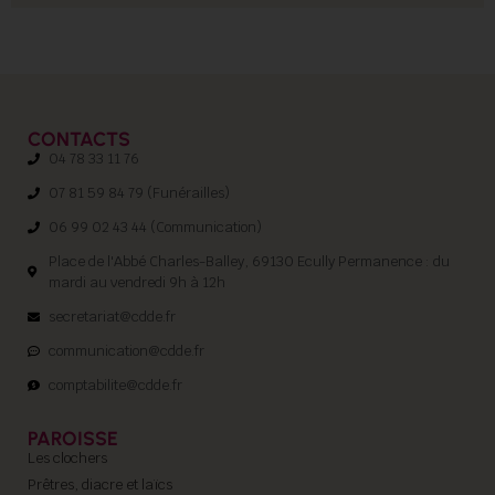
CONTACTS
04 78 33 11 76
07 81 59 84 79 (Funérailles)
06 99 02 43 44 (Communication)
Place de l'Abbé Charles-Balley, 69130 Ecully Permanence : du
mardi au vendredi 9h à 12h
secretariat@cdde.fr
communication@cdde.fr
comptabilite@cdde.fr
PAROISSE
Les clochers
Prêtres, diacre et laïcs