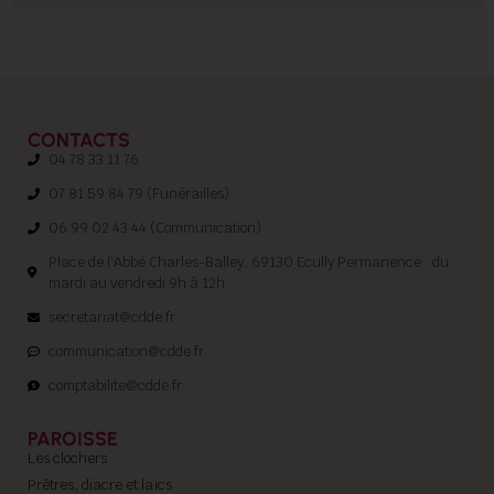
CONTACTS
04 78 33 11 76
07 81 59 84 79 (Funérailles)
06 99 02 43 44 (Communication)
Place de l'Abbé Charles-Balley, 69130 Ecully Permanence : du
mardi au vendredi 9h à 12h
secretariat@cdde.fr
communication@cdde.fr
comptabilite@cdde.fr
PAROISSE
Les clochers
Prêtres, diacre et laïcs