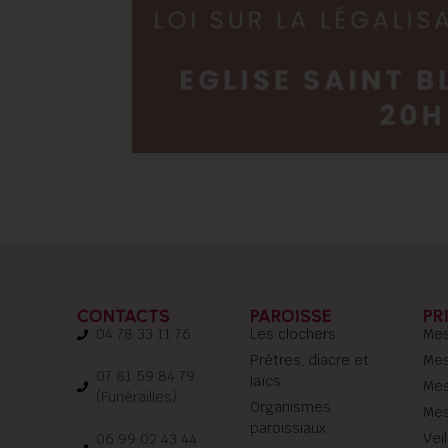
CONTACTS
PAROISSE
PR
04 78 33 11 76
Les clochers
Mes
Prêtres, diacre et
Mes
07 81 59 84 79
laïcs
Mes
(Funérailles)
Organismes
Mes
paroissiaux
Vei
06 99 02 43 44