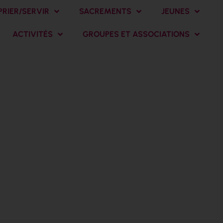
PRIER/SERVIR
SACREMENTS
JEUNES
ACTIVITÉS
GROUPES ET ASSOCIATIONS
éger la fin de
 2025