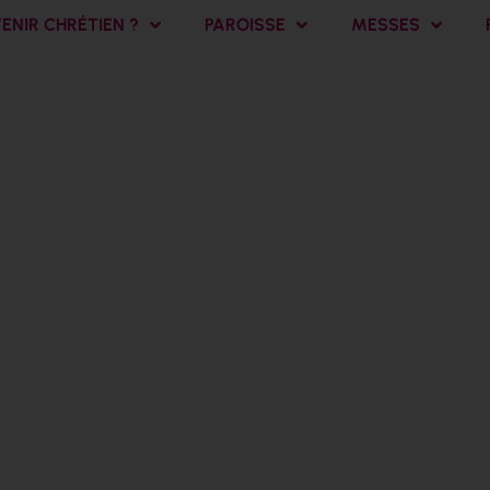
NIR CHRÉTIEN ?
PAROISSE
MESSES
ation pour prot
– lundi 26 mai