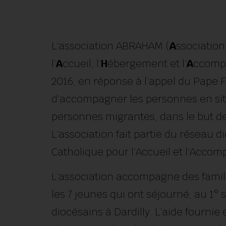
L’association ABRAHAM (
A
ssociatio
l’
A
ccueil, l’
H
ébergement et l’
A
ccomp
2016, en réponse à l’appel du Pape Fr
d’accompagner les personnes en situ
personnes migrantes, dans le but d
L’association fait partie du réseau 
Catholique pour l’Accueil et l’Acco
L’association accompagne des famill
les 7 jeunes qui ont séjourné, au 1°
diocésains à Dardilly. L’aide fournie