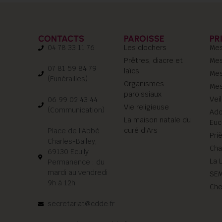
CONTACTS
PAROISSE
PR
04 78 33 11 76
Les clochers
Mes
Prêtres, diacre et
Mes
07 81 59 84 79
laïcs
Mes
(Funérailles)
Organismes
Mes
paroissiaux
Vei
06 99 02 43 44
Vie religieuse
(Communication)
Ado
La maison natale du
Euc
curé d'Ars
Place de l'Abbé
Pri
Charles-Balley,
Cha
69130 Ecully
La L
Permanence : du
mardi au vendredi
SE
9h à 12h
Che
secretariat@cdde.fr