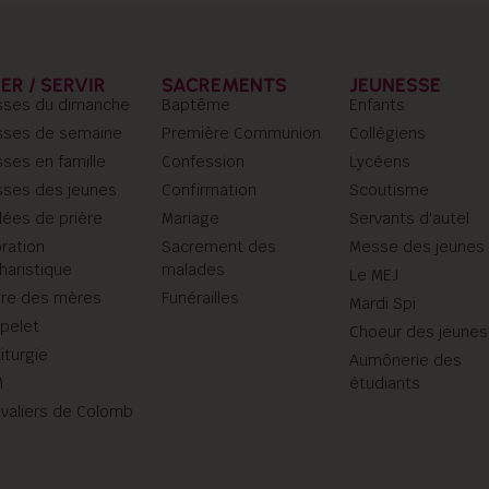
IER / SERVIR
SACREMENTS
JEUNESSE
ses du dimanche
Baptême
Enfants
ses de semaine
Première Communion
Collégiens
ses en famille
Confession
Lycéens
ses des jeunes
Confirmation
Scoutisme
llées de prière
Mariage
Servants d'autel
ration
Sacrement des
Messe des jeunes
haristique
malades
Le MEJ
ère des mères
Funérailles
Mardi Spi
pelet
Choeur des jeunes
iturgie
Aumônerie des
M
étudiants
valiers de Colomb